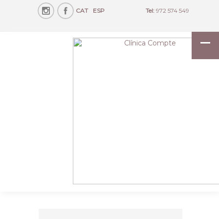
CAT
ESP
Tel:
972 574 549