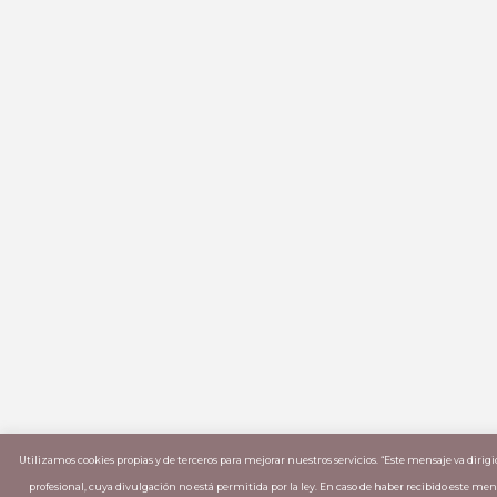
Utilizamos cookies propias y de terceros para mejorar nuestros servicios. “Este mensaje va diri
profesional, cuya divulgación no está permitida por la ley. En caso de haber recibido este m