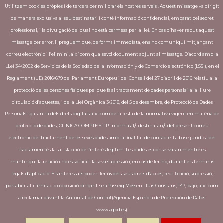
Utilitzem cookies pròpies i de tercers per millorar els nostres serveis . Aquest missatge va dirigit
de manera exclusiva al seu destinatari i conté informació confidencial, emparat pel secret
professional, i la divulgació del qual no està permesa per la llei. En cas d’haver rebut aquest
missatge per error, li preguem que, de forma immediata, ens ho comuniqui mitjançant
correu electrònic i l’elimini, així com qualsevol document adjunt al missatge. D’acord amb la
LLei 34/2002 de Servicios de la Sociedad de la Información y de Comercio electrónico (LSSI), en el
Reglament (UE) 2016/679 del Parlament Europeu i del Consell del 27 d’abril de 2016 relatiu a la
protecció de les persones físiques pel que fa al tractament de dades personals i a la lliure
circulació d’aquestes, i de la Llei Orgànica 3/2018, del 5 de desembre, de Protecció de Dades
Personals i garantia dels drets digitals així com de la resta de la normativa vigent en matèria de
protecció de dades, CLINICA COMPTE S.L.P. informa al/s destinatari/s del present correu
electrònic del tractament de les seves dades amb la finalitat de contacte. La base jurídica del
tractament és la satisfacció de l’interès legítim. Les dades es conservaran mentre es
mantingui la relació i no es sol·liciti la seva supressió i, en cas de fer-ho, durant els terminis
legals d’aplicació. Els interessats poden fer ús dels seus drets d’accés, rectificació, supressió,
portabilitat i limitació o oposició dirigint-se a Passeig Mossen Lluis Constans, 147, bajo, així com
a reclamar davant la Autoritat de Control (Agencia Española de Protección de Datos:
www.agpd.es).