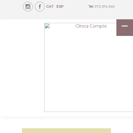
CAT
ESP
Tel:
972 574 549