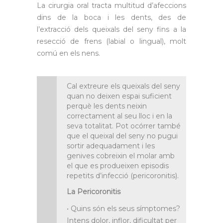
La cirurgia oral tracta multitud d’afeccions
dins de la boca i les dents, des de
l’extracció dels queixals del seny fins a la
resecció de frens (labial o lingual), molt
comú en els nens.
Cal extreure els queixals del seny
quan no deixen espai suficient
perquè les dents neixin
correctament al seu lloc i en la
seva totalitat. Pot ocórrer també
que el queixal del seny no pugui
sortir adequadament i les
genives cobreixin el molar amb
el que es produeixen episodis
repetits d’infecció (pericoronitis).
La Pericoronitis
• Quins són els seus símptomes?
Intens dolor, inflor, dificultat per