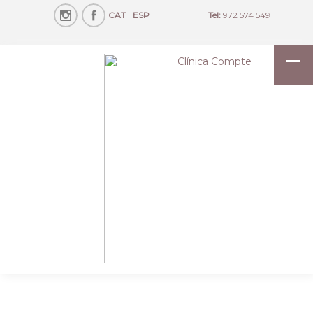
CAT
ESP
Tel:
972 574 549