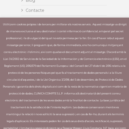
Blog
Contacte
Insignia
Utilitzem cookies pròpies i de tercers per millorar els nostres serveis . Aquest missatge va dirigit
Invisalign
de manera exclusiva al seu destinatari i conté informació confidencial, emparat pel secret
professional, i la divulgació del qual no està permesa per la llei. En cas d’haver rebut aquest
missatge per error, li preguem que, de forma immediata, ens ho comuniqui mitjançant
correu electrònic i l’elimini, així com qualsevol document adjunt al missatge. D’acord amb la
ÚLTIMES PUBLICACIONS
LLei 34/2002 de Servicios de la Sociedad de la Información y de Comercio electrónico (LSSI), en el
Reglament (UE) 2016/679 del Parlament Europeu i del Consell del 27 d’abril de 2016 relatiu a la
L´òxid nitrós elimina la por a anar al
protecció de les persones físiques pel que fa al tractament de dades personals i a la lliure
dentista – Moltes clíniques ja incorporen
circulació d’aquestes, i de la Llei Orgànica 3/2018, del 5 de desembre, de Protecció de Dades
aquesta tècnica
Personals i garantia dels drets digitals així com de la resta de la normativa vigent en matèria de
La importància d’una bona higiene
protecció de dades, CLINICA COMPTE S.L.P. informa al/s destinatari/s del present correu
bucodental
electrònic del tractament de les seves dades amb la finalitat de contacte. La base jurídica del
tractament és la satisfacció de l’interès legítim. Les dades es conservaran mentre es
mantingui la relació i no es sol·liciti la seva supressió i, en cas de fer-ho, durant els terminis
legals d’aplicació. Els interessats poden fer ús dels seus drets d’accés, rectificació, supressió,
Copyright © Clínica Compte 2018 · Disseny
portabilitat i limitació o oposició dirigint-se a Passeig Mossen Lluis Constans, 147, bajo, així com