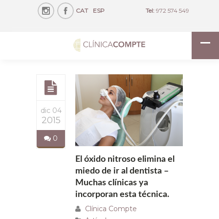
CAT
ESP
Tel:
972 574 549
dic 04
2015
0
El óxido nitroso elimina el
miedo de ir al dentista –
Muchas clínicas ya
incorporan esta técnica.
Clínica Compte