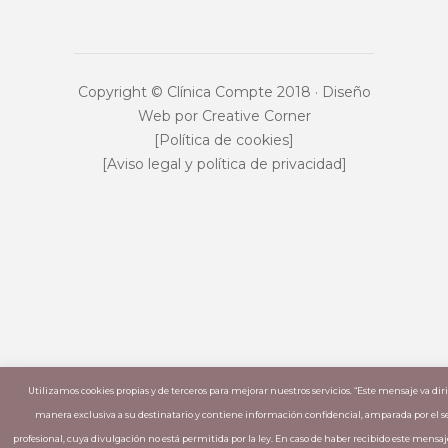
Copyright © Clínica Compte 2018 · Diseño
Web por
Creative Corner
[Política de cookies]
[Aviso legal y política de privacidad]
Utilizamos cookies propias y de terceros para mejorar nuestros servicios. “Este mensaje va dir
manera exclusiva a su destinatario y contiene información confidencial, amparada por el s
profesional, cuya divulgación no está permitida por la ley. En caso de haber recibido este mensaje