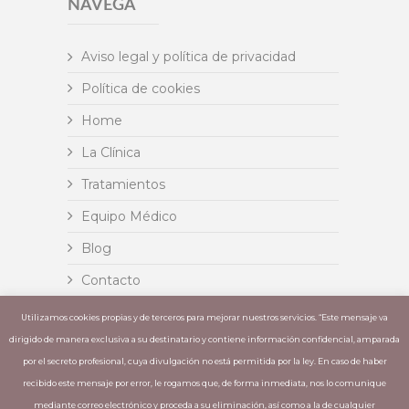
NAVEGA
Aviso legal y política de privacidad
Política de cookies
Home
La Clínica
Tratamientos
Equipo Médico
Blog
Contacto
Insignia
Utilizamos cookies propias y de terceros para mejorar nuestros servicios. “Este mensaje va
dirigido de manera exclusiva a su destinatario y contiene información confidencial, amparada
Invisalign
por el secreto profesional, cuya divulgación no está permitida por la ley. En caso de haber
recibido este mensaje por error, le rogamos que, de forma inmediata, nos lo comunique
mediante correo electrónico y proceda a su eliminación, así como a la de cualquier