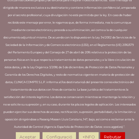
Utilizamos cookies propias y de terceros para mejorar nuestros servicios. “Este mensaje va
dirigido de manera exclusiva a su destinatario y contiene información confidencial, amparada
Invisalign
por el secreto profesional, cuya divulgación no está permitida por la ley. En caso de haber
recibido este mensaje por error, le rogamos que, de forma inmediata, nos lo comunique
mediante correo electrónico y proceda a su eliminación, así como a la de cualquier
ÚLTIMES PUBLICACIONS
documento adjunto al mismo. De acuerdo con lo dispuesto en la Ley 34/2002 de Servicios de la
Sociedad de la Información y de Comercio electrónico (LSSI), en el Reglamento (UE) 2016/679
El óxido nitroso elimina el miedo de ir al
del Parlamento Europeo y del Consejo de 27 de abril de 2016 relativo a la protección de las
dentista – Muchas clínicas ya incorporan
personas físicas en lo que respecta a tratamiento de datos personales y a la libre circulación de
esta técnica.
éstos datos, y de la Ley Orgánica 3/2018, de 5 de diciembre, de Protección de Datos Personales y
La importancia de una buena higiene
Garantía de los Derechos Digitales, y resto de normativa vigente en materia de protección de
bucodental
datos, CLINICA COMPTE S.L.P. informa al/los destinatario/s del presente correo electrónico del
tratamiento de sus datos con fines de contacto. La base jurídica del tratamiento es la
satisfacción del interés legítimo. Los datos se conservarán mientras se mantenga la relación y
no se solicite su supresión y, en su caso, durante los plazos legales de aplicación. Los interesados
pueden ejercitar sus derechos de acceso, rectificación, supresión, portabilidad y la limitación u
Copyright © Clínica Compte 2018 · Diseño
oposición dirigiéndose a Passeig Mossen Lluis Constans, 147, bajo, así como a reclamar ante la
Web por
Creative Corner
Autoridad de Control (Agencia Española de Protección de Datos: www.agpd.es).”.
[Política de cookies]
[Aviso legal y política de privacidad]
Aceptar
Configuració
+INFO
Rebutjar