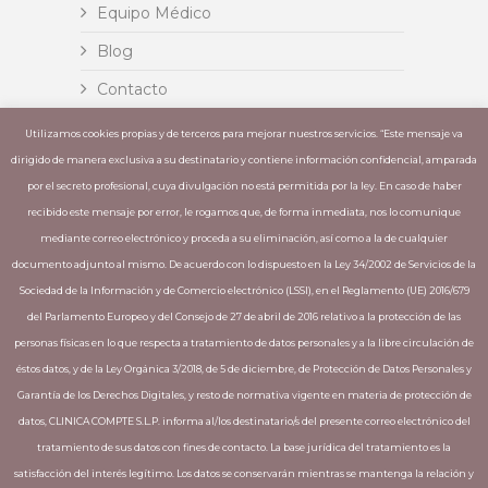
Equipo Médico
Blog
Contacto
Insignia
Utilizamos cookies propias y de terceros para mejorar nuestros servicios. “Este mensaje va
dirigido de manera exclusiva a su destinatario y contiene información confidencial, amparada
Invisalign
por el secreto profesional, cuya divulgación no está permitida por la ley. En caso de haber
recibido este mensaje por error, le rogamos que, de forma inmediata, nos lo comunique
mediante correo electrónico y proceda a su eliminación, así como a la de cualquier
ÚLTIMES PUBLICACIONS
documento adjunto al mismo. De acuerdo con lo dispuesto en la Ley 34/2002 de Servicios de la
Sociedad de la Información y de Comercio electrónico (LSSI), en el Reglamento (UE) 2016/679
El óxido nitroso elimina el miedo de ir al
del Parlamento Europeo y del Consejo de 27 de abril de 2016 relativo a la protección de las
dentista – Muchas clínicas ya incorporan
personas físicas en lo que respecta a tratamiento de datos personales y a la libre circulación de
esta técnica.
éstos datos, y de la Ley Orgánica 3/2018, de 5 de diciembre, de Protección de Datos Personales y
La importancia de una buena higiene
Garantía de los Derechos Digitales, y resto de normativa vigente en materia de protección de
bucodental
datos, CLINICA COMPTE S.L.P. informa al/los destinatario/s del presente correo electrónico del
tratamiento de sus datos con fines de contacto. La base jurídica del tratamiento es la
satisfacción del interés legítimo. Los datos se conservarán mientras se mantenga la relación y