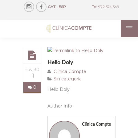
CAT
ESP
Tel:
972 574 549
Hello Doly
nov 30
Clínica Compte
-1
Sin categoría
0
Hello Doly
Author Info
Clínica Compte