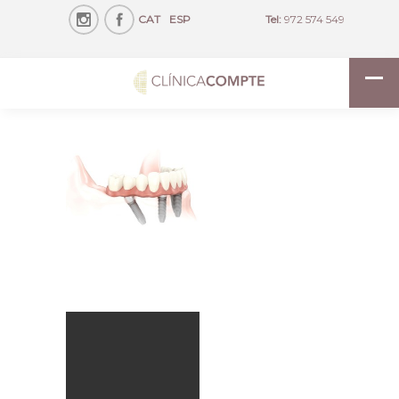
CAT
ESP
Tel:
972 574 549