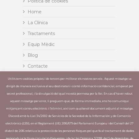
Política de cookies
Home
La Clínica
Tractaments
Equip Mèdic
Blog
Contacte
Insignia
Utilitzem cookies pròpies i de tercers per millorar els nostres serveis . Aquest missatge va
dirigit de manera exclusiva al seu destinatari i conté informació confidencial, emparat pel
Invisalign
secret professional, i la divulgació del qual no està permesa per la llei. En cas d’haver rebut
aquest missatge per error, li preguem que, de forma immediata, ens ho comuniqui
mitjançant correu electrònic i l’elimini, així com qualsevol document adjunt al missatge.
ÚLTIMES PUBLICACIONS
D’acord amb la LLei 34/2002 de Servicios de la Sociedad de la Información y de Comercio
electrónico (LSSI), en el Reglament (UE) 2016/679 del Parlament Europeu i del Consell del 27
L´òxid nitrós elimina la por a anar al
d’abril de 2016 relatiu a la protecció de les persones físiques pel que fa al tractament de dades
dentista – Moltes clíniques ja incorporen
personals i a la lliure circulació d’aquestes, i de la Llei Orgànica 3/2018, del 5 de desembre, de