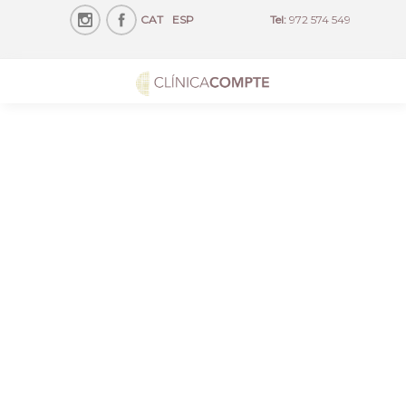
CAT
ESP
Tel:
972 574 549