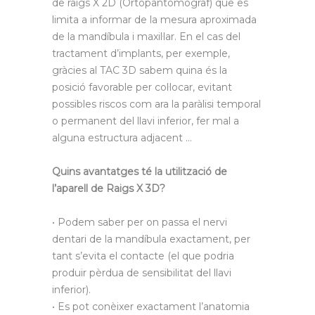
de raigs X 2D (Ortopantomògraf) que es
limita a informar de la mesura aproximada
de la mandíbula i maxil·lar. En el cas del
tractament d’implants, per exemple,
gràcies al TAC 3D sabem quina és la
posició favorable per col·locar, evitant
possibles riscos com ara la paràlisi temporal
o permanent del llavi inferior, fer mal a
alguna estructura adjacent …
Quins avantatges té la utilització de
l’aparell de Raigs X 3D?
• Podem saber per on passa el nervi
dentari de la mandíbula exactament, per
tant s’evita el contacte (el que podria
produir pèrdua de sensibilitat del llavi
inferior).
• Es pot conèixer exactament l’anatomia