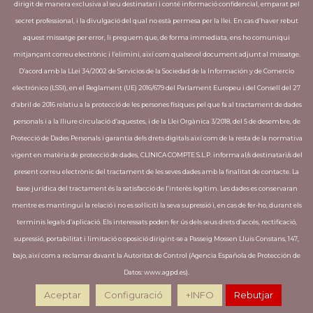
dirigit de manera exclusiva al seu destinatari i conté informació confidencial, emparat pel
Invisalign
secret professional, i la divulgació del qual no està permesa per la llei. En cas d’haver rebut
aquest missatge per error, li preguem que, de forma immediata, ens ho comuniqui
mitjançant correu electrònic i l’elimini, així com qualsevol document adjunt al missatge.
ÚLTIMES PUBLICACIONS
D’acord amb la LLei 34/2002 de Servicios de la Sociedad de la Información y de Comercio
electrónico (LSSI), en el Reglament (UE) 2016/679 del Parlament Europeu i del Consell del 27
L´òxid nitrós elimina la por a anar al
d’abril de 2016 relatiu a la protecció de les persones físiques pel que fa al tractament de dades
dentista – Moltes clíniques ja incorporen
personals i a la lliure circulació d’aquestes, i de la Llei Orgànica 3/2018, del 5 de desembre, de
aquesta tècnica
Protecció de Dades Personals i garantia dels drets digitals així com de la resta de la normativa
La importància d’una bona higiene
vigent en matèria de protecció de dades, CLINICA COMPTE S.L.P. informa al/s destinatari/s del
bucodental
present correu electrònic del tractament de les seves dades amb la finalitat de contacte. La
base jurídica del tractament és la satisfacció de l’interès legítim. Les dades es conservaran
mentre es mantingui la relació i no es sol·liciti la seva supressió i, en cas de fer-ho, durant els
terminis legals d’aplicació. Els interessats poden fer ús dels seus drets d’accés, rectificació,
supressió, portabilitat i limitació o oposició dirigint-se a Passeig Mossen Lluis Constans, 147,
Copyright © Clínica Compte 2018 · Disseny
bajo, així com a reclamar davant la Autoritat de Control (Agencia Española de Protección de
Web per
Creative Corner
Datos: www.agpd.es).
[Política de cookies]
[Avis legal i política de privacitat]
Aceptar
Configuració
+INFO
Rebutjar