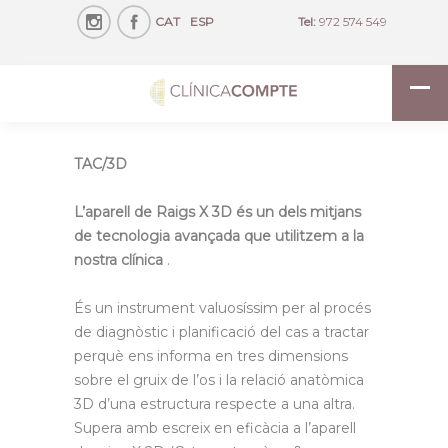
CAT
ESP
Tel:
972 574 549
TAC/3D
L’aparell de Raigs X 3D és un dels mitjans
de tecnologia avançada que utilitzem a la
nostra clínica
.
És un instrument valuosíssim per al procés
de diagnòstic i planificació del cas a tractar
perquè ens informa en tres dimensions
sobre el gruix de l’os i la relació anatòmica
3D d’una estructura respecte a una altra.
Supera amb escreix en eficàcia a l’aparell