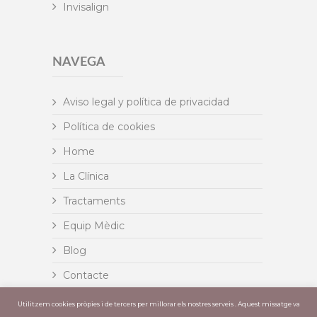
Invisalign
NAVEGA
Aviso legal y política de privacidad
Política de cookies
Home
La Clínica
Tractaments
Equip Mèdic
Blog
Contacte
Insignia
Utilitzem cookies pròpies i de tercers per millorar els nostres serveis . Aquest missatge va