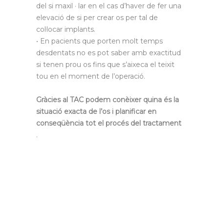
del si maxil · lar en el cas d’haver de fer una
elevació de si per crear os per tal de
col·locar implants.
• En pacients que porten molt temps
desdentats no es pot saber amb exactitud
si tenen prou os fins que s’aixeca el teixit
tou en el moment de l’operació.
Gràcies al TAC podem conèixer quina és la
situació exacta de l’os i planificar en
conseqüència tot el procés del tractament
.