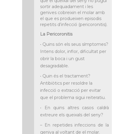
que el queixal del seny no pugui
sortir adequadament i les
genives cobreixin el molar amb
el que es produeixen episodis
repetits d’infecció (pericoronitis).
La Pericoronitis
• Quins són els seus símptomes?
Intens dolor, inflor, dificultat per
obrir la boca i un gust
desagradable.
• Quin és el tractament?
Antibiòtics per resoldre la
infecció o extracció per evitar
que el problema sigui reiteratiu.
• En quins altres casos caldrà
extreure els queixals del seny?
– En repetides infeccions de la
geniva al voltant de el molar.