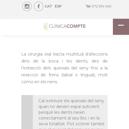
CAT
ESP
Tel:
972 574 549
La cirurgia oral tracta multitud d’afeccions
dins de la boca i les dents, des de
l’extracció dels queixals del seny fins a la
resecció de frens (labial o lingual), molt
comú en els nens.
Cal extreure els queixals del seny
quan no deixen espai suficient
perquè les dents neixin
correctament al seu lloc i en la
seva totalitat. Pot ocórrer també