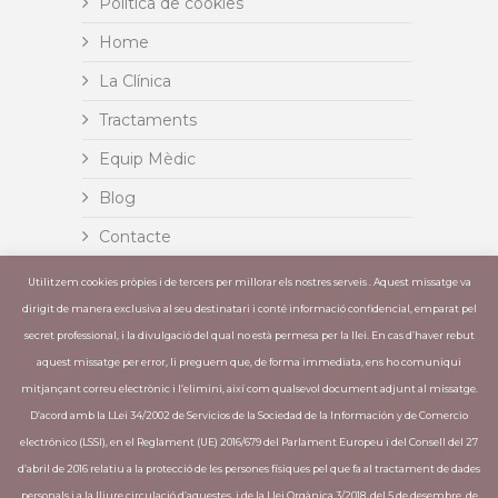
Política de cookies
Home
La Clínica
Tractaments
Equip Mèdic
Blog
Contacte
Insignia
Utilitzem cookies pròpies i de tercers per millorar els nostres serveis . Aquest missatge va
dirigit de manera exclusiva al seu destinatari i conté informació confidencial, emparat pel
Invisalign
secret professional, i la divulgació del qual no està permesa per la llei. En cas d’haver rebut
aquest missatge per error, li preguem que, de forma immediata, ens ho comuniqui
mitjançant correu electrònic i l’elimini, així com qualsevol document adjunt al missatge.
ÚLTIMES PUBLICACIONS
D’acord amb la LLei 34/2002 de Servicios de la Sociedad de la Información y de Comercio
electrónico (LSSI), en el Reglament (UE) 2016/679 del Parlament Europeu i del Consell del 27
L´òxid nitrós elimina la por a anar al
d’abril de 2016 relatiu a la protecció de les persones físiques pel que fa al tractament de dades
dentista – Moltes clíniques ja incorporen
personals i a la lliure circulació d’aquestes, i de la Llei Orgànica 3/2018, del 5 de desembre, de