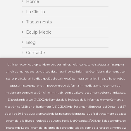
Home
La Clínica
Tractaments
Equip Mèdic
Blog
Contacte
Insignia
Utilitzem cookies pròpies i de tercers per millorar els nostres serveis . Aquest missatge va
dirigit de manera exclusiva al seu destinatari i conté informació confidencial, emparat pel
Invisalign
secret professional, i la divulgació del qual no està permesa per la llei. En cas d’haver rebut
aquest missatge per error, li preguem que, de forma immediata, ens ho comuniqui
mitjançant correu electrònic i l’elimini, així com qualsevol document adjunt al missatge.
ÚLTIMES PUBLICACIONS
D’acord amb la LLei 34/2002 de Servicios de la Sociedad de la Información y de Comercio
electrónico (LSSI), en el Reglament (UE) 2016/679 del Parlament Europeu i del Consell del 27
L´òxid nitrós elimina la por a anar al
d’abril de 2016 relatiu a la protecció de les persones físiques pel que fa al tractament de dades
dentista – Moltes clíniques ja incorporen
personals i a la lliure circulació d’aquestes, i de la Llei Orgànica 3/2018, del 5 de desembre, de
aquesta tècnica
Protecció de Dades Personals i garantia dels drets digitals així com de la resta de la normativa