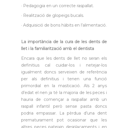
· Pedagogia en un correcte raspallat.
· Realització de glopeigs bucals.
· Adquisició de bons hàbits en l’alimentació.
La importància de la cura de les dents de
llet i la familiarització amb el dentista
Encara que les dents de llet no seran els
definitius cal cuidar-los i netejar-los
igualment doncs serveixen de referència
per als definitius i tenen una funció
primordial en la masticació. Als 2 anys
d’edat el nen ja té la majoria de les peces i
hauria de començar a raspallar amb un
raspall infantil però sense pasta doncs
podria empassar. La pèrdua d’una dent
prematurament pot ocasionar que les
altres peces pateixin desplaçaments i en