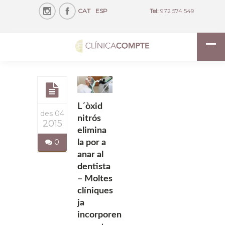
CAT
ESP
Tel:
972 574 549
L´òxid
des 04
nitrós
2015
elimina
0
la por a
anar al
dentista
– Moltes
clíniques
ja
incorporen