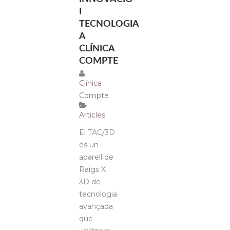
I
TECNOLOGIA
A
CLÍNICA
COMPTE
Clínica
Compte
Articles
El TAC/3D
és un
aparell de
Raigs X
3D de
tecnologia
avançada
que