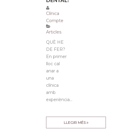
DENTAL?
Clínica
Compte
Articles
QUÈ HE
DE FER?
En primer
lloc cal
anar a
una
clínica
amb
experiència...
LLEGIR MÉS