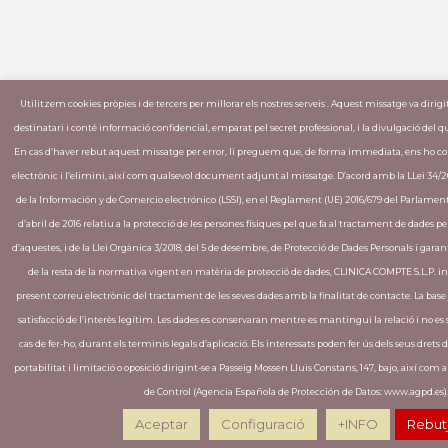
Utilitzem cookies pròpies i de tercers per millorar els nostres serveis . Aquest missatge va dirig
destinatari i conté informació confidencial, emparat pel secret professional, i la divulgació del qu
En cas d’haver rebut aquest missatge per error, li preguem que, de forma immediata, ens ho
electrònic i l’elimini, així com qualsevol document adjunt al missatge. D’acord amb la LLei 34/20
de la Información y de Comercio electrónico (LSSI), en el Reglament (UE) 2016/679 del Parlament
d’abril de 2016 relatiu a la protecció de les persones físiques pel que fa al tractament de dades per
d’aquestes, i de la Llei Orgànica 3/2018, del 5 de desembre, de Protecció de Dades Personals i garant
de la resta de la normativa vigent en matèria de protecció de dades, CLINICA COMPTE S.L.P. inf
present correu electrònic del tractament de les seves dades amb la finalitat de contacte. La base
satisfacció de l’interès legítim. Les dades es conservaran mentre es mantingui la relació i no es sol
cas de fer-ho, durant els terminis legals d’aplicació. Els interessats poden fer ús dels seus drets d’
portabilitat i limitació o oposició dirigint-se a Passeig Mossen Lluis Constans, 147, bajo, així com
de Control (Agencia Española de Protección de Datos: www.agpd.es)
Aceptar
Configuració
+INFO
Rebut